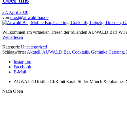
Über uns
22. April 2020
von
prost@auwald-bar.de
Willkommen am virtuellen Tresen der rollenden AUWALD Bar! Wir sin
Weiterlesen
Kategorie
Uncategorized
Schlagwörter
Aktuell
,
AUWALD Bar
,
Cocktails
,
Getränke Catering
,
Instagram
Facebook
E-Mail
AUWALD Destille GbR mit Sarah Stiller-Münch & Johannes
Nach Oben