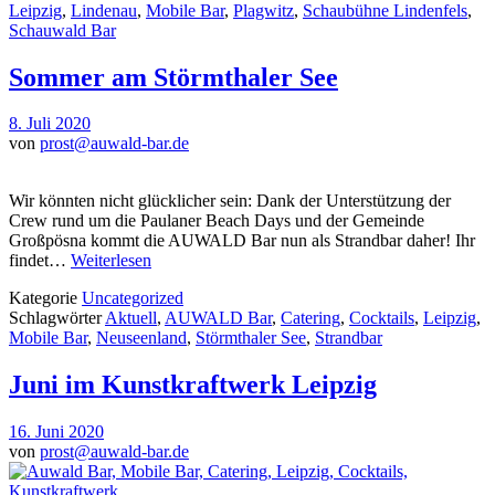
Leipzig
,
Lindenau
,
Mobile Bar
,
Plagwitz
,
Schaubühne Lindenfels
,
Schauwald Bar
Sommer am Störmthaler See
8. Juli 2020
von
prost@auwald-bar.de
Wir könnten nicht glücklicher sein: Dank der Unterstützung der
Crew rund um die Paulaner Beach Days und der Gemeinde
Großpösna kommt die AUWALD Bar nun als Strandbar daher! Ihr
findet…
Weiterlesen
Kategorie
Uncategorized
Schlagwörter
Aktuell
,
AUWALD Bar
,
Catering
,
Cocktails
,
Leipzig
,
Mobile Bar
,
Neuseenland
,
Störmthaler See
,
Strandbar
Juni im Kunstkraftwerk Leipzig
16. Juni 2020
von
prost@auwald-bar.de