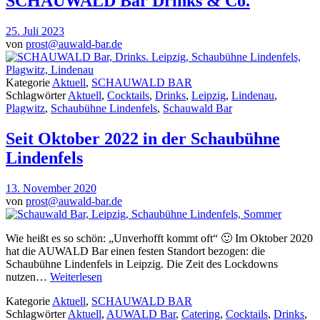
SCHAUWALD Bar Drinks & Co.
25. Juli 2023
von
prost@auwald-bar.de
Kategorie
Aktuell
,
SCHAUWALD BAR
Schlagwörter
Aktuell
,
Cocktails
,
Drinks
,
Leipzig
,
Lindenau
,
Plagwitz
,
Schaubühne Lindenfels
,
Schauwald Bar
Seit Oktober 2022 in der Schaubühne
Lindenfels
13. November 2020
von
prost@auwald-bar.de
Wie heißt es so schön: „Unverhofft kommt oft“ 🙂 Im Oktober 2020
hat die AUWALD Bar einen festen Standort bezogen: die
Schaubühne Lindenfels in Leipzig. Die Zeit des Lockdowns
nutzen…
Weiterlesen
Kategorie
Aktuell
,
SCHAUWALD BAR
Schlagwörter
Aktuell
,
AUWALD Bar
,
Catering
,
Cocktails
,
Drinks
,